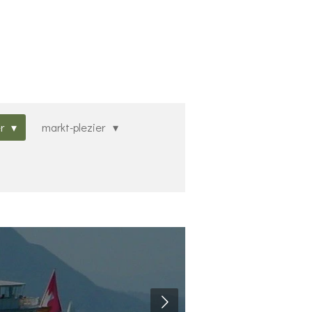
er
markt-plezier