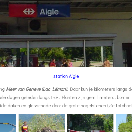
station Aigle
ing
Meer van Geneve (Lac Léman)
. Daar kun je kilometers langs 
ele dagen geleden langs trok. Planten zijn gemillimeterd, bomen
ide daken en glasschade door de grote hagelstenen.(zie fotoboek