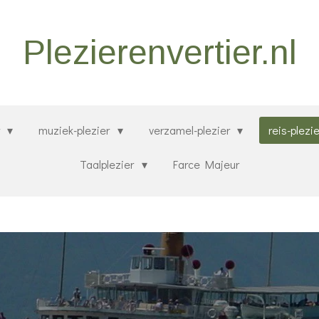
Plezierenvertier.nl
r
muziek-plezier
verzamel-plezier
reis-plezi
Taalplezier
Farce Majeur