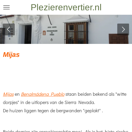
Plezierenvertier.nl
Ga
direct
naar
de
hoofdinhoud
Mijas
Mijas
en
Benalmádena Pueblo
staan beiden bekend als "witte
dorpjes" in de uitlopers van de Sierra Nevada.
De huizen liggen tegen de bergwanden "geplakt'' .
Beide dorpjes zijn sprookjesachtig mooi. Als je het histo-rische