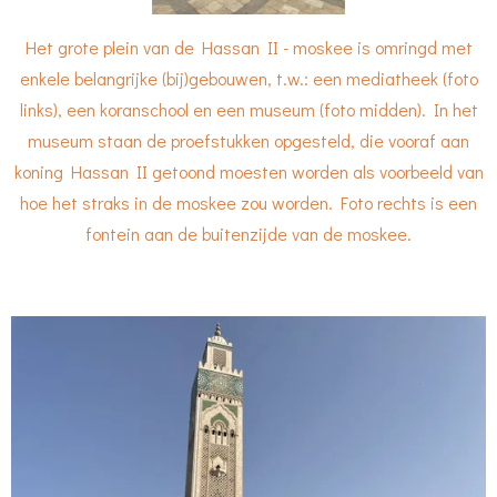
Het grote plein van de Hassan II - moskee is omringd met
enkele belangrijke (bij)gebouwen, t.w.: een mediatheek (foto
links), een koranschool en een museum (foto midden). In het
museum staan de proefstukken opgesteld, die vooraf aan
koning Hassan II getoond moesten worden als voorbeeld van
hoe het straks in de moskee zou worden. Foto rechts is een
fontein aan de buitenzijde van de moskee.