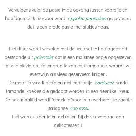
Vervolgens volgt de pasta (= de opvang tussen voorafje en
hoofdgerecht); hiervoor wordt
rippolito paperdele
geserveerd;
dat is een brede pasta met stukjes haas.
Het diner wordt vervolgd met de secondi (= hoofdgerecht)
bestaande uit
polentale:
dat is een maïsmeelpapje opgesteven
tot een stevig brokje ter grootte van een tompouce, waarbij wij
everzwijn als vlees geserveerd krijgen.
De maaltijd wordt besloten met een toetje:
carducci
:
harde
(amandel)koekjes die gedoopt worden in een heerlijke likeur.
De hele maaltijd wordt "begeleid"door een overheerlijke zachte
Italiaanse
vino rossi.
Het was dus genieten geblazen bij deze overdaad aan
delicatessen!!