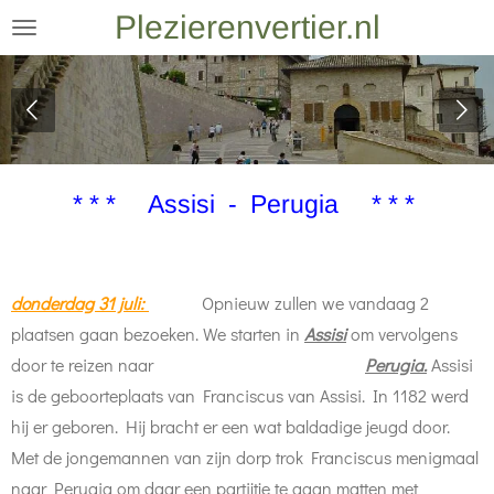
Plezierenvertier.nl
Ga
direct
naar
de
hoofdinhoud
* * * Assisi - Perugia * * *
donderdag 31 juli:
Opnieuw zullen we vandaag 2
plaatsen gaan bezoeken. We starten in
Assisi
om vervolgens
door te reizen naar
Perugia.
Assisi
is de geboorteplaats van Franciscus van Assisi. In 1182 werd
hij er geboren. Hij bracht er een wat baldadige jeugd door.
Met de jongemannen van zijn dorp trok Franciscus menigmaal
naar Perugia om daar een partijtje te gaan matten met