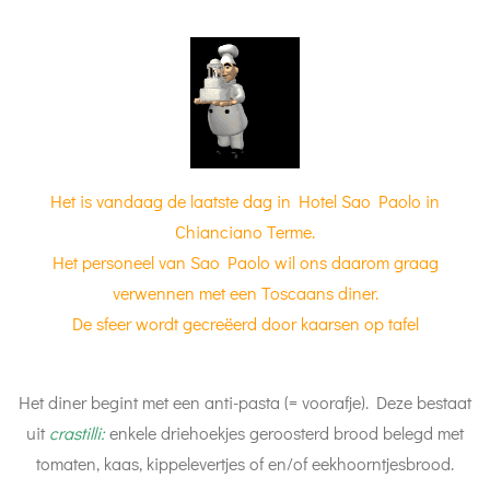
Het is vandaag de laatste dag in Hotel Sao Paolo in
Chianciano Terme.
Het personeel van Sao Paolo wil ons daarom graag
verwennen met een Toscaans diner.
De sfeer wordt gecreëerd door kaarsen op tafel
Het diner begint met een anti-pasta (= voorafje). Deze bestaat
uit
crastilli:
enkele driehoekjes geroosterd brood belegd met
tomaten, kaas, kippelevertjes of en/of eekhoorntjesbrood.