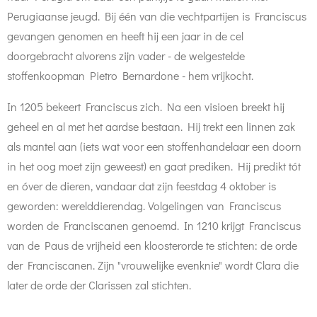
Perugiaanse jeugd. Bij één van die vechtpartijen is Franciscus
gevangen genomen en heeft hij een jaar in de cel
doorgebracht alvorens zijn vader - de welgestelde
stoffenkoopman Pietro Bernardone - hem vrijkocht.
In 1205 bekeert Franciscus zich. Na een visioen breekt hij
geheel en al met het aardse bestaan. Hij trekt een linnen zak
als mantel aan (iets wat voor een stoffenhandelaar een doorn
in het oog moet zijn geweest) en gaat prediken. Hij predikt tót
en óver de dieren, vandaar dat zijn feestdag 4 oktober is
geworden: werelddierendag. Volgelingen van Franciscus
worden de Franciscanen genoemd. In 1210 krijgt Franciscus
van de Paus de vrijheid een kloosterorde te stichten: de orde
der Franciscanen. Zijn "vrouwelijke evenknie" wordt Clara die
later de orde der Clarissen zal stichten.