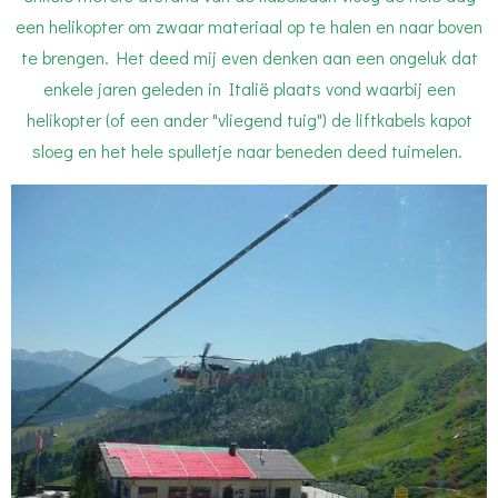
een helikopter om zwaar materiaal op te halen en naar boven
te brengen. Het deed mij even denken aan een ongeluk dat
enkele jaren geleden in Italië plaats vond waarbij een
helikopter (of een ander "vliegend tuig") de liftkabels kapot
sloeg en het hele spulletje naar beneden deed tuimelen.