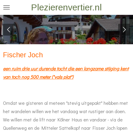
Plezierenvertier.nl
Ga
direct
naar
de
hoofdinhoud
Fischer Joch
een ruim drie uur durende tocht die een langzame stijging kent
van toch nog 500 meter ("vals plat")
Omdat we gisteren al meteen "stevig uitgepakt" hebben met
het wandelen willen we het vandaag wat rustiger aan
doen.
We willen met de lift naar Kölner Haus en vandaar - via de
Quellenweg en de Mitteler Sattelkopf naar Fisser Joch lopen