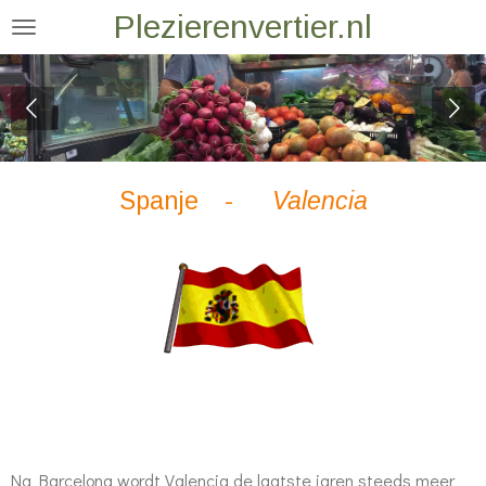
Plezierenvertier.nl
Ga
direct
naar
de
hoofdinhoud
Spanje -
Valencia
Na Barcelona wordt Valencia de laatste jaren steeds meer