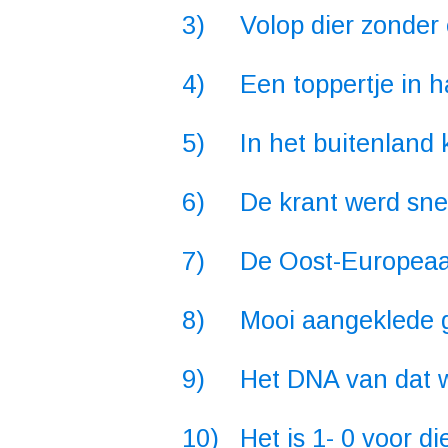
3) Volop dier zonder 
4) Een toppertje in h
5) In het buitenland k
6) De krant werd snel
7) De Oost-Europeaan z
8) Mooi aangeklede gr
9) Het DNA van dat we
10) Het is 1- 0 voor di