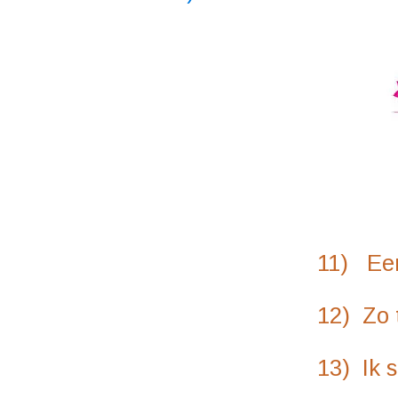
11) Een Engelsma
12) Zo te horen v
13) Ik sta voor de