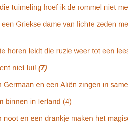
ing hoef ik de rommel niet me
se dame van lichte zeden met 
idt die ruzie weer tot een lee
et lui!
(7)
en een Aliën zingen in same
 in Ierland (4)
een drankje maken het magis