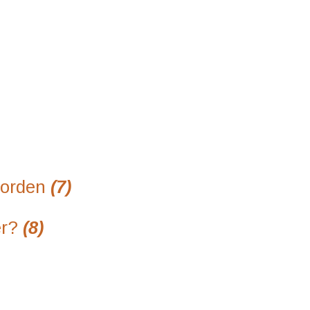
orden
(7)
er?
(8)