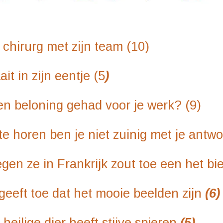
hirurg met zijn team (10)
ijn eentje (5
)
g gehad voor je werk? (9)
en je niet zuinig met je antwo
Frankrijk zout toe een het bi
 dat het mooie beelden zijn
(6)
ier heeft stijve spieren
(5)