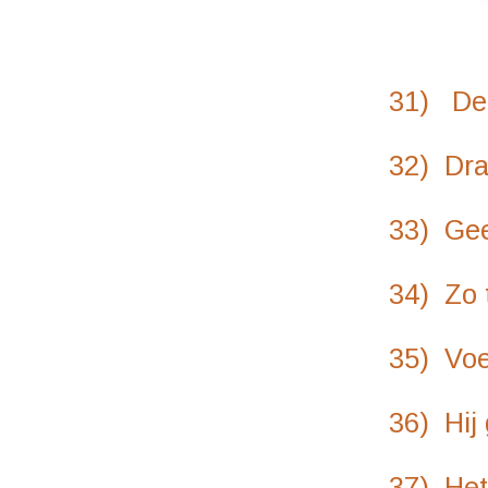
31) De c
32) Draait in z
33) Geen belonin
34) Zo te horen b
35) Voegen ze in 
36) Hij geeft toe
37) Het heilige d