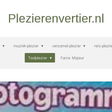
Plezierenvertier.nl
r
muziek-plezier
verzamel-plezier
reis-plezi
Taalplezier
Farce Majeur