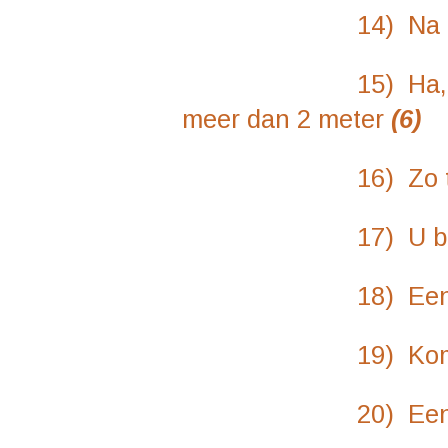
14) Na die tuimel
15) Ha, een Griek
meer dan 2 meter
(6)
16) Zo te horen le
17) U bent ni
18) Een Germaan 
19) Kom binnen
20) Een noot en 