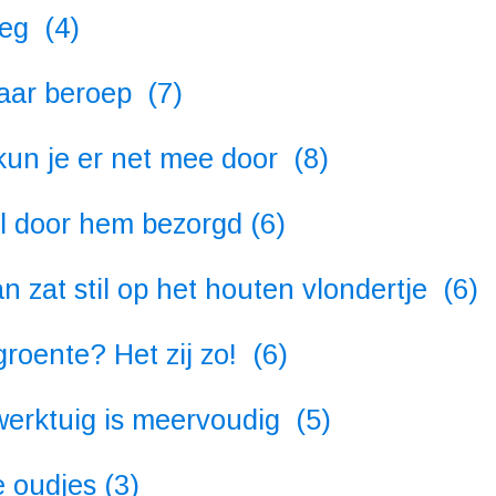
eg (4)
aar beroep (7)
un je er net mee door (8)
 door hem bezorgd (6)
at stil op het houten vlondertje (6)
oente? Het zij zo! (6)
rktuig is meervoudig (5)
e oudjes (3)