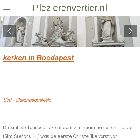
Plezierenvertier.nl
Ga
direct
naar
de
hoofdinhoud
kerken in Boedapest
Sint - Stefanusbasiliek:
De Sint-Stefansbasiliek ontleent zijn naam aan Szent István
(Sint Stefan). Hij was de eerste Christelijke vorst van