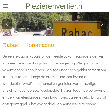
Plezierenvertier.nl
Ga
direct
naar
de
hoofdinhoud
Rabac + Koromacno
De eerste dag is - zoals bij de meeste vakantiegangers denken
wij - een kennismakingsdag in de omgeving. We gaan ons
vakantiepark uit en lopen - op zoek naar een geldautomaat om
kuna's te kopen - langs de promenade, boulevard of
wandelpier (what's in a name) en genieten van prachtige
uitzichten over de zee, "gestapelde" huizen tegen de bergwand
en de kilometerslange rij van kraampjes, cafeetjes etc. Dit wordt
ontegenzeggelijk het avonddoel van Annelies: elke avond