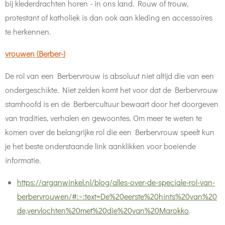
bij klederdrachten horen - in ons land. Rouw of trouw,
protestant of katholiek is dan ook aan kleding en accessoires
te herkennen.
vrouwen (Berber-)
De rol van een Berbervrouw is absoluut niet altijd die van een
ondergeschikte. Niet zelden komt het voor dat de Berbervrouw
stamhoofd is en de Berbercultuur bewaart door het doorgeven
van tradities, verhalen en gewoontes. Om meer te weten te
komen over de belangrijke rol die een Berbervrouw speelt kun
je het beste onderstaande link aanklikken voor boeiende
informatie.
https://arganwinkel.nl/blog/alles-over-de-speciale-rol-van-
berbervrouwen/#:~:text=De%20eerste%20hints%20van%20
de,vervlochten%20met%20die%20van%20Marokko
.