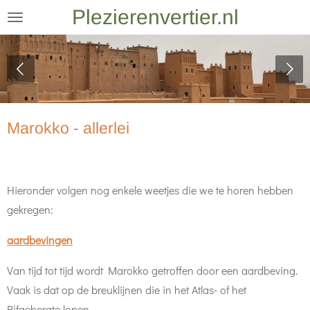
Plezierenvertier.nl
Ga
direct
naar
de
hoofdinhoud
Marokko - allerlei
Hieronder volgen nog enkele weetjes die we te horen hebben
gekregen:
aardbevingen
Van tijd tot tijd wordt Marokko getroffen door een aardbeving.
Vaak is dat op de breuklijnen die in het Atlas- of het
Rifgebergte lopen.