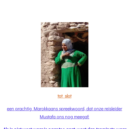
tot slot
een prachtig Marokkaans spreekwoord, dat onze reisleider
Mustafa ons nog meegaf: