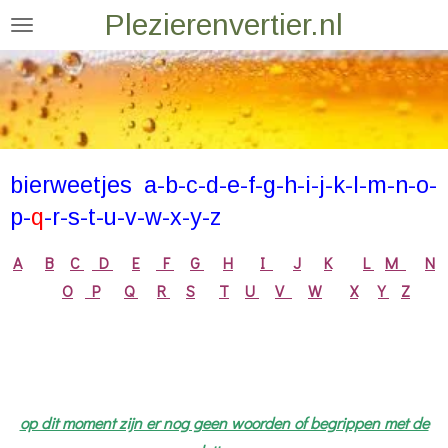
Plezierenvertier.nl
Ga
direct
naar
de
hoofdinhoud
bierweetjes a-b-c-d-e-f-g-h-i-j-k-l-m-n-o-
p-
q
-r-s-t-u-v-w-x-y-z
A
B
C
D
E
F
G
H
I
J
K
L
M
N
O
P
Q
R
S
T
U
V
W
X
Y
Z
op dit moment zijn er nog geen woorden of begrippen met de