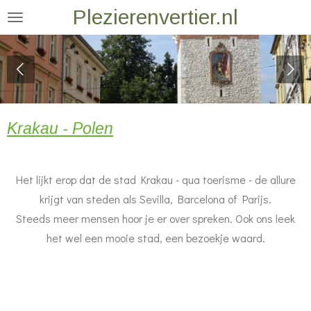
Plezierenvertier.nl
Ga
direct
naar
de
hoofdinhoud
Krakau - Polen
Het lijkt erop dat de stad Krakau - qua toerisme - de allure
krijgt van steden als Sevilla, Barcelona of Parijs.
Steeds meer mensen hoor je er over spreken. Ook ons leek
het wel een mooie stad, een bezoekje waard.